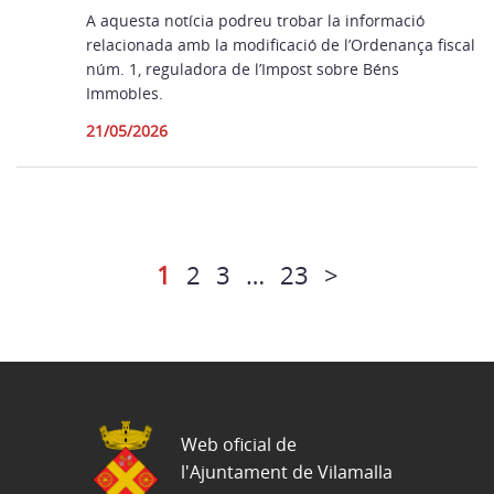
A aquesta notícia podreu trobar la informació
relacionada amb la modificació de l’Ordenança fiscal
núm. 1, reguladora de l’Impost sobre Béns
Immobles.
21/05/2026
1
2
3
…
23
>
Web oficial de
l'Ajuntament de Vilamalla