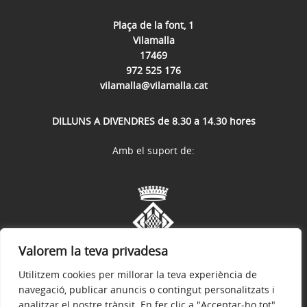
Plaça de la font, 1
Vilamalla
17469
972 525 176
vilamalla@vilamalla.cat
DILLUNS A DIVENDRES de 8.30 a 14.30 hores
Amb el suport de:
Valorem la teva privadesa
Utilitzem cookies per millorar la teva experiència de
navegació, publicar anuncis o contingut personalitzats i
analitzar el nostre trànsit. En fer clic a "Acceptar-ho tot",