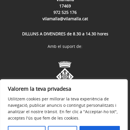
17469
972 525 176
vilamalla@vilamalla.cat
DILLUNS A DIVENDRES de 8.30 a 14.30 hores
Amb el suport de:
Valorem la teva privadesa
Utilitzem cookies per millorar la teva experiència de
navegació, publicar anuncis o contingut personalitzats i
analitzar el nostre trànsit. En fer clic a "Acceptar-ho tot",
acceptes l'ús que fem de les cookies.
Avís legal
Política de privacitat
Accessibilitat
© 2026
Web oficial de l'Ajuntament de Vilamalla