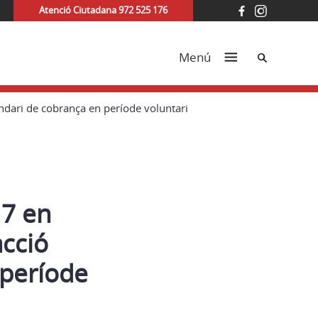
Atenció Ciutadana 972 525 176
Cerca
Menú
ndari de cobrança en període voluntari
17 en
acció
 període