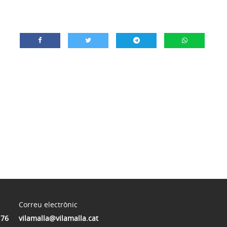
Correu electrònic
176
vilamalla@vilamalla.cat